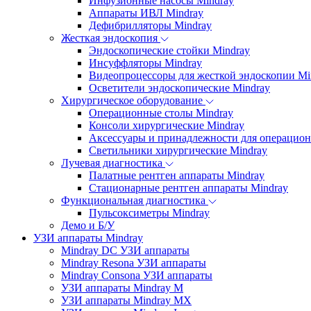
Инфузионные насосы Mindray
Аппараты ИВЛ Mindray
Дефибрилляторы Mindray
Жесткая эндоскопия
Эндоскопические стойки Mindray
Инсуффляторы Mindray
Видеопроцессоры для жесткой эндоскопии Mi
Осветители эндоскопические Mindray
Хирургическое оборудование
Операционные столы Mindray
Консоли хирургические Mindray
Аксессуары и принадлежности для операцион
Светильники хирургические Mindray
Лучевая диагностика
Палатные рентген аппараты Mindray
Стационарные рентген аппараты Mindray
Функциональная диагностика
Пульсоксиметры Mindray
Демо и Б/У
УЗИ аппараты Mindray
Mindray DC УЗИ аппараты
Mindray Resona УЗИ аппараты
Mindray Consona УЗИ аппараты
УЗИ аппараты Mindray M
УЗИ аппараты Mindray MX