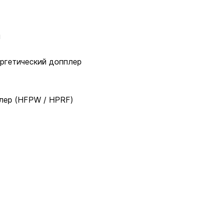
м
ергетический допплер
лер (HFPW / HPRF)