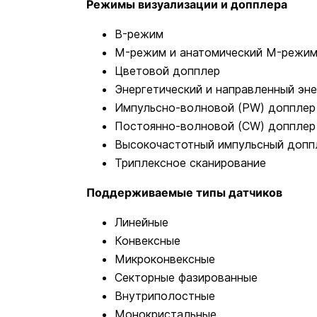
Режимы визуализации и допплера
B-режим
M-режим и анатомический M-режи
Цветовой допплер
Энергетический и направленный эн
Импульсно-волновой (PW) допплер
Постоянно-волновой (CW) допплер
Высокочастотный импульсный допп
Триплексное сканирование
Поддерживаемые типы датчиков
Линейные
Конвексные
Микроконвексные
Секторные фазированные
Внутриполостные
Монокристальные