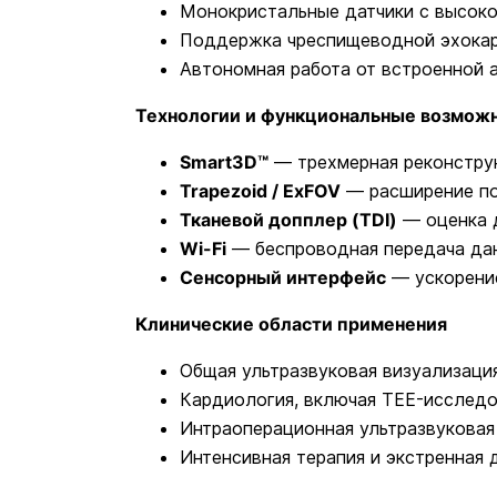
Монокристальные датчики с высок
Поддержка чреспищеводной эхокар
Автономная работа от встроенной 
Технологии и функциональные возмож
Smart3D™
— трехмерная реконстру
Trapezoid / ExFOV
— расширение по
Тканевой допплер (TDI)
— оценка 
Wi-Fi
— беспроводная передача дан
Сенсорный интерфейс
— ускорение
Клинические области применения
Общая ультразвуковая визуализаци
Кардиология, включая TEE-исслед
Интраоперационная ультразвуковая
Интенсивная терапия и экстренная 