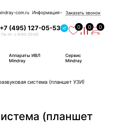
indray-com.ru
Информация
Заказать звонок
О компании
0
0
0
+7 (495) 127-05-53
Пн-пт: с 9:00-20:00
Оплата и доставка
Обмен и возврат
Аппараты ИВЛ
Сервис
Контакты
Mindray
Mindray
Лицензии и сертификаты
Сервис Mindray
тразвуковая система (планшет УЗИ)
Лизинг Mindray
Новости
система (планшет