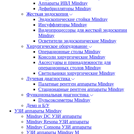
Аппараты ИВЛ Mindray
Дефибрилляторы Mindray
Жесткая эндоскопия
Эндоскопические стойки Mindray
Инсуффляторы Mindray
Видеопроцессоры для жесткой эндоскопии
Mindray
Осветители эндоскопические Mindray
Хирургическое оборудование
Операционные столы Mindray
Консоли хирургические Mindray
Аксессуары и принадлежности для
операционных столов Mindray
Светильники хирургические Mindray
Лучевая диагностика
Палатные рентген аппараты Mindray
Стационарные рентген аппараты Mindray
Функциональная диагностика
Пульсоксиметры Mindray
Демо и Б/У
УЗИ аппараты Mindray
Mindray DC УЗИ аппараты
Mindray Resona УЗИ аппараты
Mindray Consona УЗИ аппараты
УЗИ аппараты Mindray M