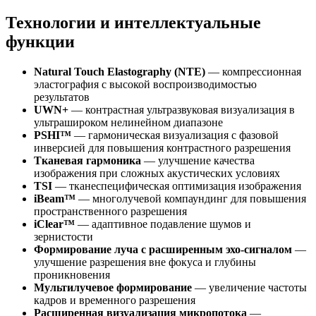
Технологии и интеллектуальные
функции
Natural Touch Elastography (NTE)
— компрессионная
эластография с высокой воспроизводимостью
результатов
UWN+
— контрастная ультразвуковая визуализация в
ультрашироком нелинейном диапазоне
PSHI™
— гармоническая визуализация с фазовой
инверсией для повышения контрастного разрешения
Тканевая гармоника
— улучшение качества
изображения при сложных акустических условиях
TSI
— тканеспецифическая оптимизация изображения
iBeam™
— многолучевой компаундинг для повышения
пространственного разрешения
iClear™
— адаптивное подавление шумов и
зернистости
Формирование луча с расширенным эхо-сигналом
—
улучшение разрешения вне фокуса и глубины
проникновения
Мультилучевое формирование
— увеличение частоты
кадров и временного разрешения
Расширенная визуализация микропотока
—