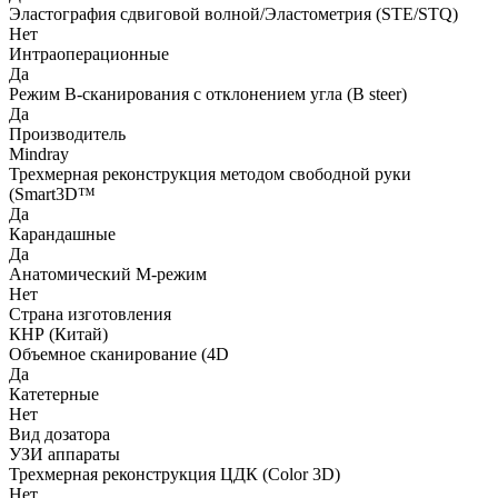
Эластография сдвиговой волной/Эластометрия (STE/STQ)
Нет
Интраоперационные
Да
Режим B-сканирования с отклонением угла (B steer)
Да
Производитель
Mindray
Трехмерная реконструкция методом свободной руки
(Smart3D™
Да
Карандашные
Да
Анатомический М-режим
Нет
Страна изготовления
КНР (Китай)
Объемное сканирование (4D
Да
Катетерные
Нет
Вид дозатора
УЗИ аппараты
Трехмерная реконструкция ЦДК (Color 3D)
Нет