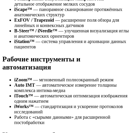
детальное отображение мелких сосудов
iScape™
— панорамное сканирование протяжённых
анатомических структур
ExFOV / Trapezoid
— расширение поля обзора для
линейных и конвексных датчиков
B-Steer™ / iNeedle™
— улучшенная визуализация иглы
и анатомических ориентиров
iStation™
— система управления и архивации данных
пациентов
Рабочие инструменты и
автоматизация
iZoom™
— мгновенный полноэкранный режим
Auto IMT
— автоматическое измерение толщины
комплекса интима-медиа
iTouch™
— автоматическая оптимизация изображения
одним нажатием
iWorks™
— стандартизация и ускорение протоколов
исследований
Работа с «сырыми данными» для расширенной
постобработки