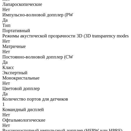
Лапароскопические
Нет
Импульсно-волновой допплер (PW
Да
Тип
Портативный
Режимы акустической прозрачности 3D (3D transparency modes
Нет
Матричные
Нет
Постоянно-волновой допплер (CW
Да
Класс
Экспертный
Монокристальные
Нет
Цветовой допплер
Да
Количество портов для датчиков
1
Командный дисплей
Нет
Офтальмологические
Нет
Высокочастотный импульсный допплер (HFPW или HPRF)