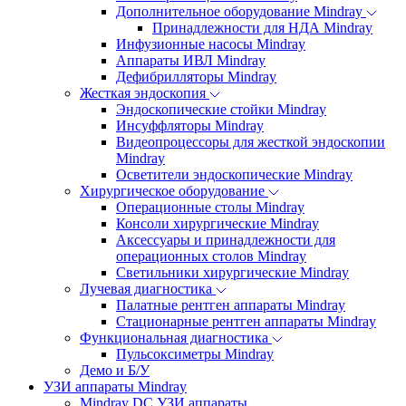
Дополнительное оборудование Mindray
Принадлежности для НДА Mindray
Инфузионные насосы Mindray
Аппараты ИВЛ Mindray
Дефибрилляторы Mindray
Жесткая эндоскопия
Эндоскопические стойки Mindray
Инсуффляторы Mindray
Видеопроцессоры для жесткой эндоскопии
Mindray
Осветители эндоскопические Mindray
Хирургическое оборудование
Операционные столы Mindray
Консоли хирургические Mindray
Аксессуары и принадлежности для
операционных столов Mindray
Светильники хирургические Mindray
Лучевая диагностика
Палатные рентген аппараты Mindray
Стационарные рентген аппараты Mindray
Функциональная диагностика
Пульсоксиметры Mindray
Демо и Б/У
УЗИ аппараты Mindray
Mindray DC УЗИ аппараты