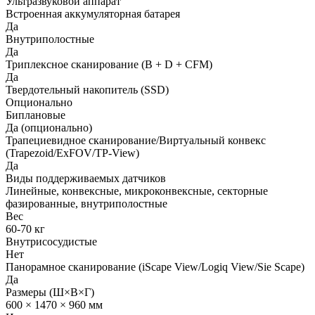
Ультразвуковой аппарат
Встроенная аккумуляторная батарея
Да
Внутриполостные
Да
Триплексное сканирование (В + D + CFM)
Да
Твердотельный накопитель (SSD)
Опционально
Биплановые
Да (опционально)
Трапециевидное сканирование/Виртуальный конвекс
(Trapezoid/ExFOV/TP-View)
Да
Виды поддерживаемых датчиков
Линейные, конвексные, микроконвексные, секторные
фазированные, внутриполостные
Вес
60-70 кг
Внутрисосудистые
Нет
Панорамное сканирование (iScape View/Logiq View/Sie Scape)
Да
Размеры (Ш×В×Г)
600 × 1470 × 960 мм