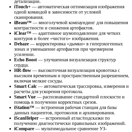
детализации.
iTouch+
— автоматическая оптимизация изображения
одной командой в зависимости от условий
сканирования.
iBeam™
— многолучевой компаундинг для повышения
контрастности и снижения артефактов.
iClear™
— адаптивное шумоподавление для четких
контуров и более «чистого» изображения.
Dehaze
— корректировка «дымки» в гиперэхогенных
зонах и уменьшение артефактов при чрезмерном
усилении.
Echo Boost
— улучшенная визуализация структур
сердца.
HR-flow
— высокоточная визуализация кровотока с
высоким временным и пространственным разрешением,
включая мелкие сосуды.
Smart Calc
— автоматическая трассировка, измерения и
расчеты для ускорения протокола.
Smart Vue
— распознавание стандартной плоскости и
помощь в получении корректных срезов.
iStation™
— встроенная рабочая станция для базы
данных пациентов, протоколов и архивирования.
iScanHelper
— встроенный атлас/подсказки по
получению диагностически правильных изображений.
iCompare
— мультимодальное сравнение УЗ-