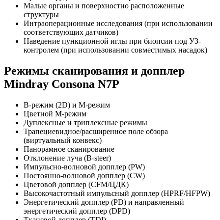
Малые органы и поверхностно расположенные
структуры
Интраоперационные исследования (при использовании
соответствующих датчиков)
Наведение пункционной иглы при биопсии под УЗ-
контролем (при использовании совместимых насадок)
Режимы сканирования и допплер
Mindray Consona N7P
B-режим (2D) и M-режим
Цветной M-режим
Дуплексные и триплексные режимы
Трапециевидное/расширенное поле обзора
(виртуальный конвекс)
Панорамное сканирование
Отклонение луча (B-steer)
Импульсно-волновой допплер (PW)
Постоянно-волновой допплер (CW)
Цветовой допплер (CFM/ЦДК)
Высокочастотный импульсный допплер (HPRF/HFPW)
Энергетический допплер (PD) и направленный
энергетический допплер (DPD)
Тканевой допплер (TDI)