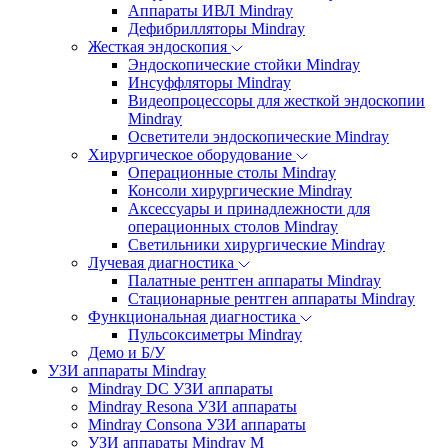
Аппараты ИВЛ Mindray
Дефибрилляторы Mindray
Жесткая эндоскопия
Эндоскопические стойки Mindray
Инсуффляторы Mindray
Видеопроцессоры для жесткой эндоскопии
Mindray
Осветители эндоскопические Mindray
Хирургическое оборудование
Операционные столы Mindray
Консоли хирургические Mindray
Аксессуары и принадлежности для
операционных столов Mindray
Светильники хирургические Mindray
Лучевая диагностика
Палатные рентген аппараты Mindray
Стационарные рентген аппараты Mindray
Функциональная диагностика
Пульсоксиметры Mindray
Демо и Б/У
УЗИ аппараты Mindray
Mindray DC УЗИ аппараты
Mindray Resona УЗИ аппараты
Mindray Consona УЗИ аппараты
УЗИ аппараты Mindray M