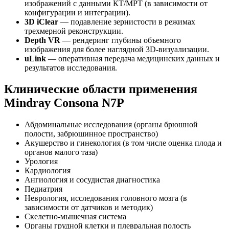
изображений с данными КТ/МРТ (в зависимости от
конфигурации и интеграции).
3D iClear
— подавление зернистости в режимах
трехмерной реконструкции.
Depth VR
— рендеринг глубины объемного
изображения для более наглядной 3D-визуализации.
uLink
— оперативная передача медицинских данных и
результатов исследования.
Клинические области применения
Mindray Consona N7P
Абдоминальные исследования (органы брюшной
полости, забрюшинное пространство)
Акушерство и гинекология (в том числе оценка плода и
органов малого таза)
Урология
Кардиология
Ангиология и сосудистая диагностика
Педиатрия
Неврология, исследования головного мозга (в
зависимости от датчиков и методик)
Скелетно-мышечная система
Органы грудной клетки и плевральная полость