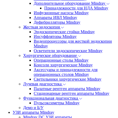
Дополнительное оборудование Mindray
Принадлежности для НДА Mindray
Инфузионные насосы Mindray
Аппараты ИВЛ Mindray
Дефибрилляторы Mindray
Жесткая эндоскопия
Эндоскопические стойки Mindray
Инсуффляторы Mindray
Видеопроцессоры для жесткой эндоскопии
Mindray
Осветители эндоскопические Mindray
Хирургическое оборудование
Операционные столы Mindray
Консоли хирургические Mindray
Аксессуары и принадлежности для
операционных столов Mindray
Светильники хирургические Mindray
Лучевая диагностика
Палатные рентген аппараты Mindray
Стационарные рентген аппараты Mindray
Функциональная диагностика
Пульсоксиметры Mindray
Демо и Б/У
УЗИ аппараты Mindray
Mindray DC УЗИ аппараты