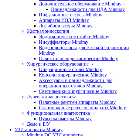
Дополнительное оборудование Mindray
Принадлежности для НДА Mindray
Инфузионные насосы Mindray
Аппараты ИВЛ Mindray
Дефибрилляторы Mindray
Жесткая эндоскопия
Эндоскопические стойки Mindray
Инсуффляторы Mindray
Видеопроцессоры для жесткой эндоскопии
Mindray
Осветители эндоскопические Mindray
Хирургическое оборудование
Операционные столы Mindray
Консоли хирургические Mindray
Аксессуары и принадлежности для
операционных столов Mindray
Светильники хирургические Mindray
Лучевая диагностика
Палатные рентген аппараты Mindray
Стационарные рентген аппараты Mindray
Функциональная диагностика
Пульсоксиметры Mindray
Демо и Б/У
УЗИ аппараты Mindray
Mindray DC УЗИ аппараты